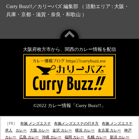
Curry Buzz!!／カリーバズ 編集部 （ 活動エリア : 大阪・
兵庫・京都・滋賀・奈良・和歌山 ）
大阪府枚方市から、関西のカレー情報を配信
©2022
カレー情報「Curry Buzz!!」
［PR］
布施 メンズエステ
布施メンズエステの行き方
布施 メンズエステ
求人
カレー
大阪 カレー
金沢 カレー
横浜 カレー
名古屋 カレー
神戸
カレー
広島 カレー
沖縄 カレー
福岡 カレー
札幌 カレー
新潟 カレー