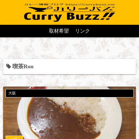
取材希望
リンク
喫茶Ron
大阪