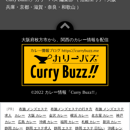
兵庫・京都・滋賀・奈良・和歌山 ）
大阪府枚方市から、関西のカレー情報を配信
©2022
カレー情報「Curry Buzz!!」
［PR］
布施 メンズエステ
布施メンズエステの行き方
布施 メンズエステ
求人
カレー
大阪 カレー
金沢 カレー
横浜 カレー
名古屋 カレー
神戸
カレー
広島 カレー
沖縄 カレー
福岡 カレー
札幌 カレー
新潟 カレー
静岡 カレー
静岡 エステ求人
静岡 エステ
静岡 エステ 日払い
沖縄 レン