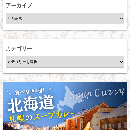
アーカイブ
ア
ー
カ
イ
ブ
カテゴリー
カ
テ
ゴ
リ
ー