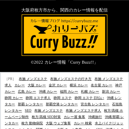
大阪府枚方市から、関西のカレー情報を配信
©2022
カレー情報「Curry Buzz!!」
［PR］
布施 メンズエステ
布施メンズエステの行き方
布施 メンズエステ
求人
カレー
大阪 カレー
金沢 カレー
横浜 カレー
名古屋 カレー
神戸
カレー
広島 カレー
沖縄 カレー
福岡 カレー
札幌 カレー
新潟 カレー
静岡 カレー
静岡 エステ求人
静岡 エステ
静岡 エステ 日払い
沖縄 レン
タカー
那覇 レンタカー
那覇空港 レンタカー
宮古島 レンタカー
石垣島
レンタカー
SEO
布施 メンズエステ
布施 メンズエステ求人
枚方/高槻 ホ
ームページ制作
枚方/高槻 SEO対策
カレー屋 集客
沖縄旅行
沖縄/那覇 レ
ンタカー
枚方 動物病院
大阪 ウェブ集客
カレー 検索
水上バイク/ジェッ