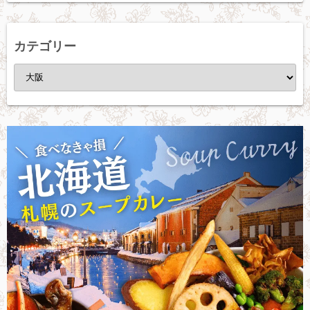
カ
イ
ブ
カテゴリー
カ
テ
ゴ
リ
ー