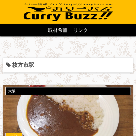
取材希望
リンク
枚方市駅
大阪