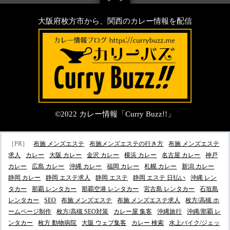
大阪府枚方市から、関西のカレー情報を配信
©2022
カレー情報「Curry Buzz!!」
［PR］
布施 メンズエステ
布施メンズエステの行き方
布施 メンズエステ
求人
カレー
大阪 カレー
金沢 カレー
横浜 カレー
名古屋 カレー
神戸
カレー
広島 カレー
沖縄 カレー
福岡 カレー
札幌 カレー
新潟 カレー
静岡 カレー
静岡 エステ求人
静岡 エステ
静岡 エステ 日払い
沖縄 レン
タカー
那覇 レンタカー
那覇空港 レンタカー
宮古島 レンタカー
石垣島
レンタカー
SEO
布施 メンズエステ
布施 メンズエステ求人
枚方/高槻 ホ
ームページ制作
枚方/高槻 SEO対策
カレー屋 集客
沖縄旅行
沖縄/那覇 レ
ンタカー
枚方 動物病院
大阪 ウェブ集客
カレー 検索
水上バイク/ジェッ