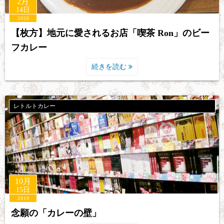
2月
14日
2026
【枚方】地元に愛されるお店「喫茶 Ron」のビー
フカレー
続きを読む
レトルトカレー
10月
15日
2019
念願の「カレーの壁」