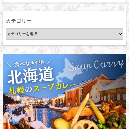
カ
イ
ブ
カテゴリー
カ
テ
ゴ
リ
ー