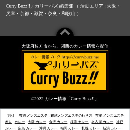
Curry Buzz!!／カリーバズ 編集部 （ 活動エリア : 大阪・
兵庫・京都・滋賀・奈良・和歌山 ）
大阪府枚方市から、関西のカレー情報を配信
©2022
カレー情報「Curry Buzz!!」
［PR］
布施 メンズエステ
布施メンズエステの行き方
布施 メンズエステ
求人
カレー
大阪 カレー
金沢 カレー
横浜 カレー
名古屋 カレー
神戸
カレー
広島 カレー
沖縄 カレー
福岡 カレー
札幌 カレー
新潟 カレー