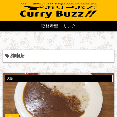
取材希望
リンク
純喫茶
大阪