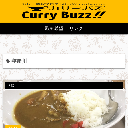
取材希望
リンク
寝屋川
大阪