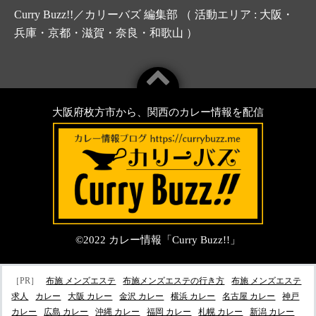
Curry Buzz!!／カリーバズ 編集部 （ 活動エリア : 大阪・
兵庫・京都・滋賀・奈良・和歌山 ）
大阪府枚方市から、関西のカレー情報を配信
©2022
カレー情報「Curry Buzz!!」
［PR］
布施 メンズエステ
布施メンズエステの行き方
布施 メンズエステ
求人
カレー
大阪 カレー
金沢 カレー
横浜 カレー
名古屋 カレー
神戸
カレー
広島 カレー
沖縄 カレー
福岡 カレー
札幌 カレー
新潟 カレー