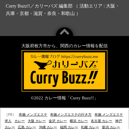
Curry Buzz!!／カリーバズ 編集部 （ 活動エリア : 大阪・
兵庫・京都・滋賀・奈良・和歌山 ）
大阪府枚方市から、関西のカレー情報を配信
©2022
カレー情報「Curry Buzz!!」
［PR］
布施 メンズエステ
布施メンズエステの行き方
布施 メンズエステ
求人
カレー
大阪 カレー
金沢 カレー
横浜 カレー
名古屋 カレー
神戸
カレー
広島 カレー
沖縄 カレー
福岡 カレー
札幌 カレー
新潟 カレー